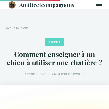
Amitieetcompagnons
Accueil
›
Chiens
CHIENS
Comment enseigner à un
chien à utiliser une chatière ?
Simon
•
1 avril 2024
•
4 min de lecture