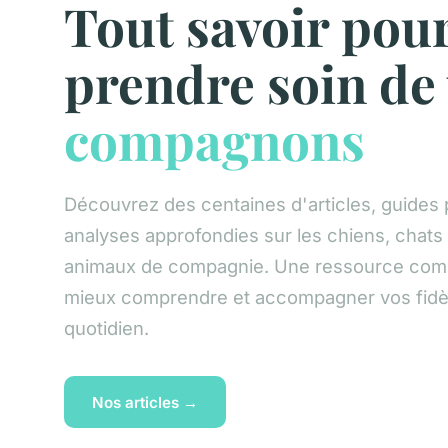
Tout savoir pou
prendre soin de
compagnons
Découvrez des centaines d'articles, guides 
analyses approfondies sur les chiens, chats 
animaux de compagnie. Une ressource com
mieux comprendre et accompagner vos fidè
quotidien.
Nos articles →