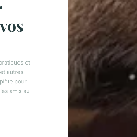
r
 vos
pratiques et
et autres
plète pour
les amis au