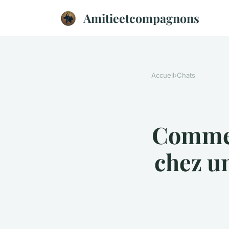
Amitieetcompagnons
Accueil
›
Chats
Comment
chez u