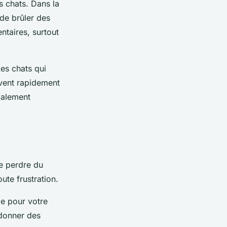
s chats. Dans la
de brûler des
ntaires, surtout
Les chats qui
uvent rapidement
galement
de perdre du
ute frustration.
e pour votre
 donner des