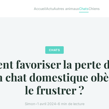
Accueil
Actu
Autres animaux
Chats
Chiens
CHATS
 favoriser la perte 
n chat domestique obè
le frustrer ?
Simon
•
1 avril 2024
•
6 min de lecture