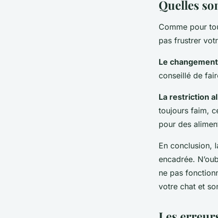
Quelles son
Comme pour tout
pas frustrer vot
Le changement 
conseillé de fai
La restriction 
toujours faim, ce
pour des aliment
En conclusion, l
encadrée. N’oub
ne pas fonctionn
votre chat et so
Les erreurs