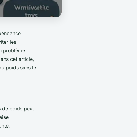
épendance.
iter les
un problème
ns cet article,
u poids sans le
s de poids peut
aise
anté.