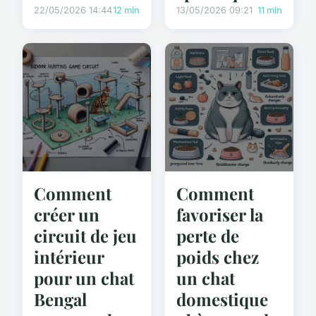
22/05/2026 14:44
12 min
13/05/2026 09:21
11 min
Comment
Comment
créer un
favoriser la
circuit de jeu
perte de
intérieur
poids chez
pour un chat
un chat
Bengal
domestique