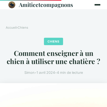
Amitieetcompagnons
Accueil
›
Chiens
CHIENS
Comment enseigner à un
chien à utiliser une chatière ?
Simon
•
1 avril 2024
•
4 min de lecture